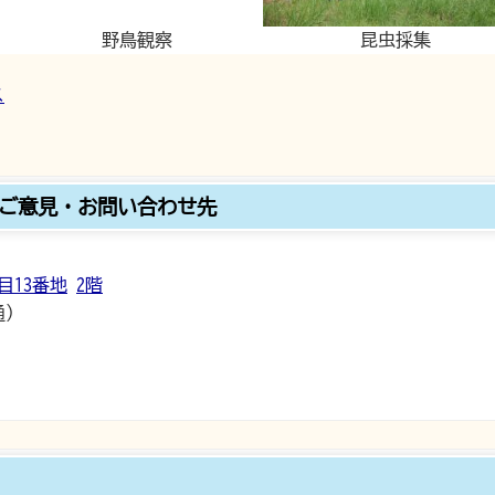
野鳥観察
昆虫採集
ス
ご意見・お問い合わせ先
目13番地
2階
通）