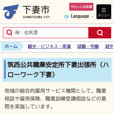
やさしい日本語
下妻市ホームペ
メニュー
Language
ホーム
観光・ビジネス・産業
就職・労働
就労
筑西公共職業安定所下妻出張所（ハ
ローワーク下妻）
地域の総合的雇用サービス機関として、職業
相談や雇用保険、職業訓練受講相談などの業
務を実施しています。