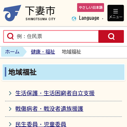
やさしい日本語
下妻市ホームペ
メニュー
Language
ホーム
健康・福祉
地域福祉
地域福祉
生活保護・生活困窮者自立支援
戦傷病者・戦没者遺族援護
民生委員・児童委員