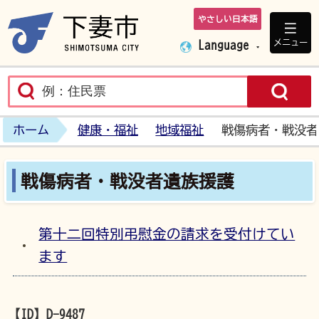
やさしい日本語
下妻市ホームペ
メニュー
Language
ホーム
健康・福祉
地域福祉
戦傷病者・戦没者
戦傷病者・戦没者遺族援護
第十二回特別弔慰金の請求を受付けてい
ます
【ID】
D-9487