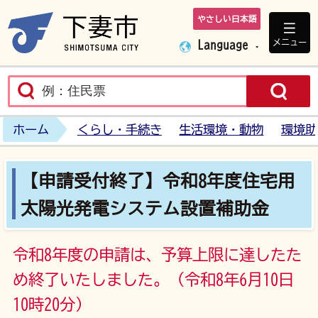
やさしい日本語
下妻市ホームペ
メニュー
Language
ホーム
くらし・手続き
生活環境・動物
環境助
【申請受付終了】令和8年度住宅用
太陽光発電システム設置補助金
令和8年度の申請は、予算上限に達したた
め終了いたしました。（令和8年6月10日
10時20分)