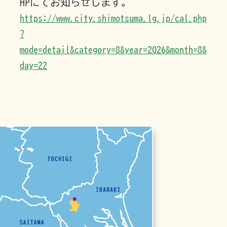
HPにてお知らせします。
https://www.city.shimotsuma.lg.jp/cal.php
?
mode=detail&category=8&year=2026&month=8&
day=22