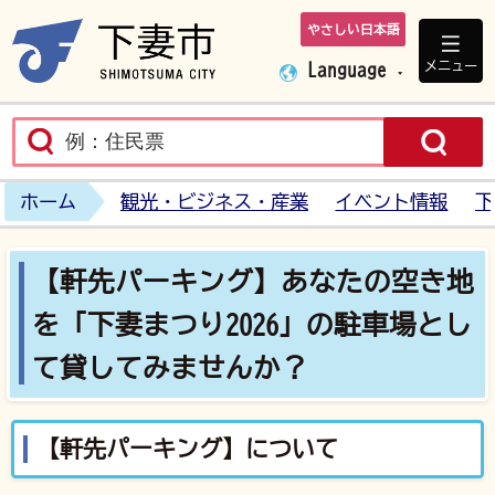
やさしい日本語
下妻市ホームペ
メニュー
Language
ホーム
観光・ビジネス・産業
イベント情報
下
【軒先パーキング】あなたの空き地
を「下妻まつり2026」の駐車場とし
て貸してみませんか？
【軒先パーキング】について