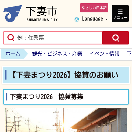
やさしい日本語
下妻市ホームペ
メニュー
Language
ホーム
観光・ビジネス・産業
イベント情報
下
【下妻まつり2026】協賛のお願い
下妻まつり2026 協賛募集