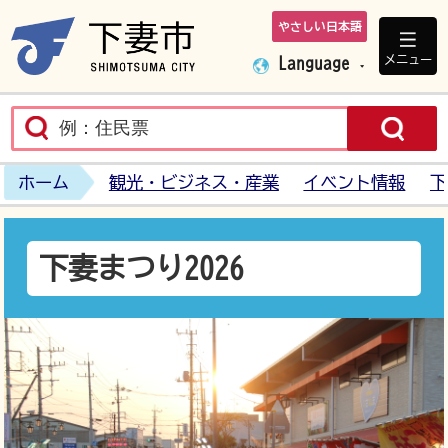
やさしい日本語
下妻市ホームペ
メニュー
Language
ホーム
観光・ビジネス・産業
イベント情報
下
下妻まつり2026