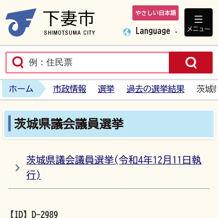
やさしい日本語
下妻市ホームペ
メニュー
Language
ホーム
市政情報
選挙
過去の選挙結果
茨城
茨城県議会議員選挙
茨城県議会議員選挙(令和4年12月11日執
行)
【ID】
D-2989