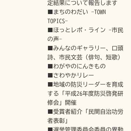
定結果について報告します
■まちのわだい -TOWN
TOPICS-
■ほっとレポ・ライン -市民
の声-
■みんなのギャラリー、口頭
詩、市民文芸（俳句、短歌）
■わがやのにんきもの
■さわやかリレー
■地域の防災リーダーを育成
する「平成26年度防災啓発研
修会」開催
■受賞者紹介「民間自治功労
者表彰」
■選挙管理委員会委員の異動