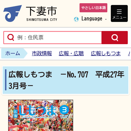
やさしい日本語
下妻市ホームペ
メニュー
Language
ホーム
市政情報
広報・広聴
広報しもつま
広報しもつま －No.707 平成27年
3月号－