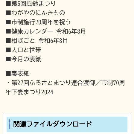
■第5回風鈴まつり
■わがやのにんきもの
■市制施行70周年を祝う
■健康カレンダー 令和6年8月
■相談ごと 令和6年8月
■人口と世帯
■今月の表紙
■裏表紙
・第27回ふるさとまつり連合渡御／市制70周
年下妻まつり2024
関連ファイルダウンロード