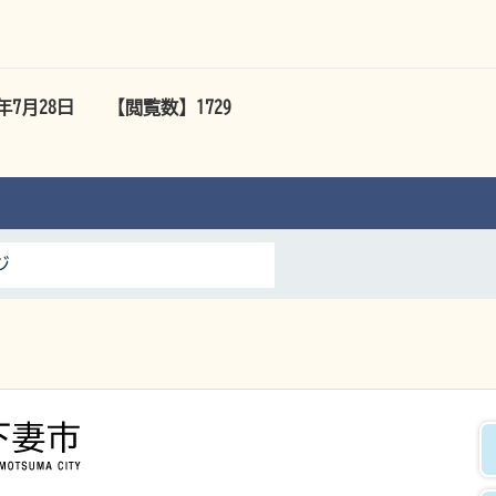
6年7月28日
【閲覧数】
1729
ジ
下妻市