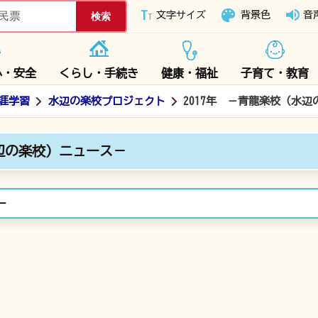
下妻市ホームページ
文字サイズ
背景色
音
心・安全
くらし・手続き
健康・福祉
子育て・教育
涯学習
水辺の楽校プロジェクト
2017年 －青龍楽校（水
水辺の楽校）ニュース－
－