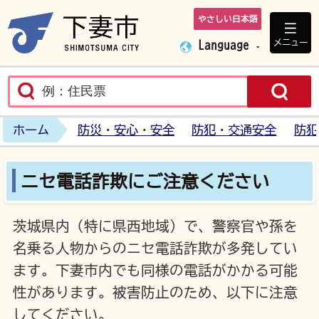
やさしい日本語
下妻市ホームペ
メニュー
Language
ホーム
防災・安心・安全
防犯・交通安全
防犯
ニセ電話詐欺にご注意ください
茨城県内（特に県西地域）で、警察官や孫を
名乗る人物からのニセ電話詐欺が多発してい
ます。下妻市内でも同様の電話がかかる可能
性があります。被害防止のため、以下に注意
してください。