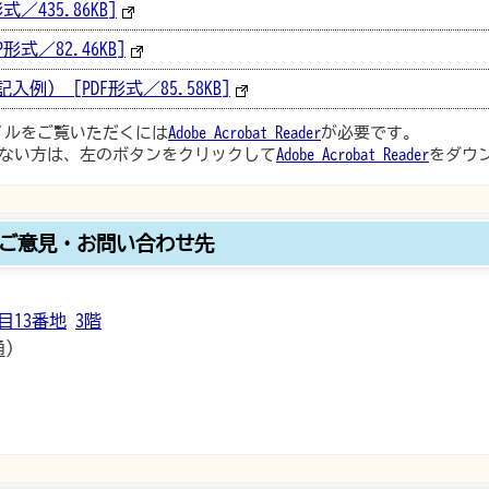
／435.86KB]
形式／82.46KB]
） [PDF形式／85.58KB]
ァイルをご覧いただくには
Adobe Acrobat Reader
が必要です。
ない方は、左のボタンをクリックして
Adobe Acrobat Reader
をダウ
ご意見・お問い合わせ先
目13番地
3階
通）