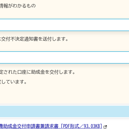
情報がわかるもの
は交付不決定通知書を送付します。
定された口座に助成金を交付します。
定しています。
成金交付申請書兼請求書 [PDF形式／93.03KB]