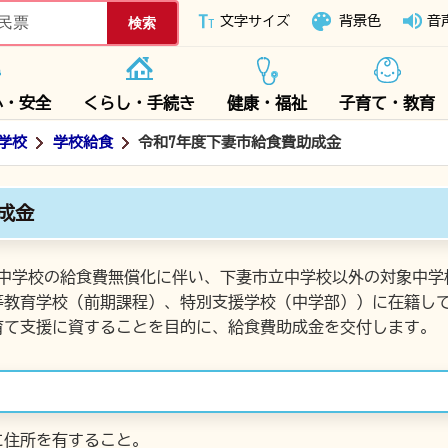
下妻市ホームページ
文字サイズ
背景色
音
心・安全
くらし・手続き
健康・福祉
子育て・教育
学校
学校給食
令和7年度下妻市給食費助成金
成金
立中学校の給食費無償化に伴い、下妻市立中学校以外の対象中学
等教育学校（前期課程）、特別支援学校（中学部））に在籍し
育て支援に資することを目的に、給食費助成金を交付します。
に住所を有すること。