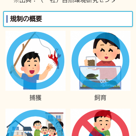
規制の概要
捕獲
飼育