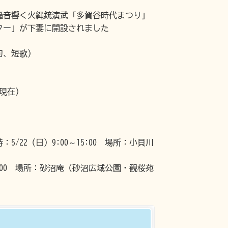
轟音響く火縄銃演武「多賀谷時代まつり」
ター」が下妻に開設されました
句、短歌）
日現在）
/22（日）9:00～15:00 場所：小貝川
4:00 場所：砂沼庵（砂沼広域公園・観桜苑