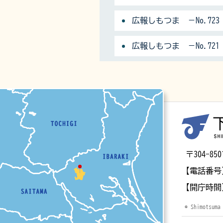
広報しもつま －No.723
広報しもつま －No.721
マップ
〒304-
【電話番号
【開庁時間
© Shimotsuma