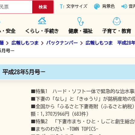
下妻市ホームページ
文字サイズ
背景色
音
心・安全
くらし・手続き
健康・福祉
子育て・教育
聴
広報しもつま
バックナンバー
広報しもつま 平成28
5月号－
 平成28年5月号－
■特集1 ハード・ソフト一体で緊急的な治水
■下妻の「なし」と「きゅうり」が銘柄産地の
■全国から「ふるさと下妻寄附（ふるさと納税）
額：1,370万966円（683件）
■特集2 「下妻市まち・ひと・しごと創生総合
■まちのわだい -TOWN TOPICS-