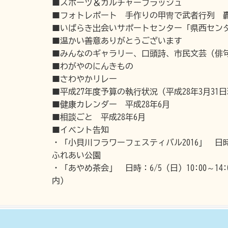
■スポーツ＆カルチャーフラッシュ
■フォトレポート 手作りの甲冑で武者行列 
■いばらき出会いサポートセンター「県西セン
■温かい善意ありがとうございます
■みんなのギャラリー、口頭詩、市民文芸（俳
■わがやのにんきもの
■さわやかリレー
■平成27年度予算の執行状況（平成28年3月31
■健康カレンダー 平成28年6月
■相談ごと 平成28年6月
■イベント告知
・「小貝川フラワーフェスティバル2016」 日時：5
ふれあい公園
・「あやめ茶会」 日時：6/5（日）10:00～1
内）