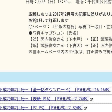
日時：2/26（日）13:30～ 場所：千代川公民
広報しもつま2017
年2
月号の記事に誤りがあり
お詫びして訂正します
○3ページ：「20歳の抱負」写真（一段目・左
●写真キャプション（氏名）
【誤】照内伶奈さん（下木戸）→【正】武藤
【誤】武藤彩女さん（下妻丙）→【正】照内
※当ホームページ内のPDF版は、訂正済みで掲
平成29年2月号－【全一括ダウンロード】 [PDF形式／16.16MB]
成29年2月号－【表紙_P16】 [PDF形式／2.24MB]
29年2月号－【P2_P3】 [PDF形式／2.89MB]