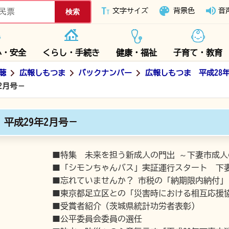
下妻市ホームページ
文字サイズ
背景色
音
心・安全
くらし・手続き
健康・福祉
子育て・教育
聴
広報しもつま
バックナンバー
広報しもつま 平成28
2月号－
 平成29年2月号－
■特集 未来を担う新成人の門出 ～下妻市成人
■「シモンちゃんバス」実証運行スタート 下妻
■忘れていませんか？ 市税の「納期限内納付」
■東京都足立区との「災害時における相互応援
■受賞者紹介（茨城県統計功労者表彰）
■公平委員会委員の選任