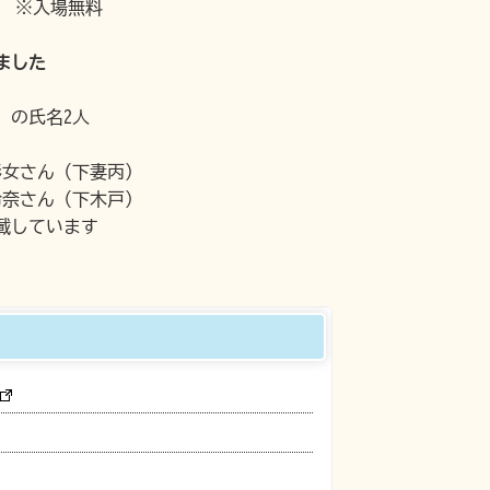
館 ※入場無料
ました
）の氏名2人
彩女さん（下妻丙）
伶奈さん（下木戸）
載しています