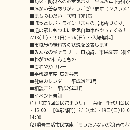
■防火・防災への心意気示す「平成29年下妻市
■温かい善意ありがとうございます（シクラメ
■まちのわだい -TOWN TOPICS-
■ほっとレポ・ライン「まちの居場所づくり」
■道の駅しもつまに電気自動車がやってくる！【ト
2/18(土)・19(日)・26(日) ※入場無料】
■市職員の給料等の状況を公表します
■みんなのギャラリー、口頭詩、市民文芸（俳
■わがやのにんきもの
■さわやかリレー
■平成29年度 広告募集
■健康カレンダー 平成29年3月
■相談ごと 平成29年3月
■イベント告知
(1)「第17回公民館まつり」 場所：千代川公民館 
～15:00 【体験部門】2/18(土)・19日(日)10:
14:00
(2)消費生活市民講座「もったいないが食育の