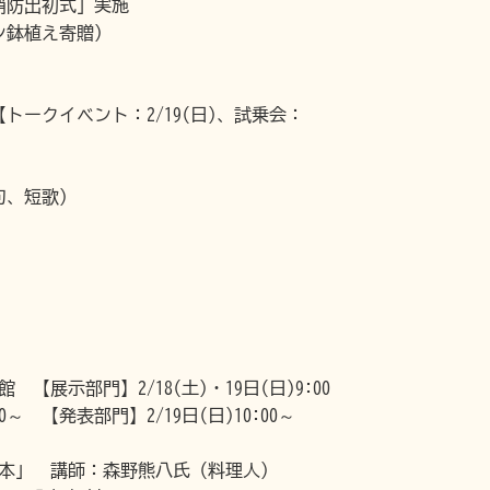
消防出初式」実施
ン鉢植え寄贈）
ークイベント：2/19(日)、試乗会：
句、短歌）
【展示部門】2/18(土)・19日(日)9:00
00～ 【発表部門】2/19日(日)10:00～
基本」 講師：森野熊八氏（料理人）