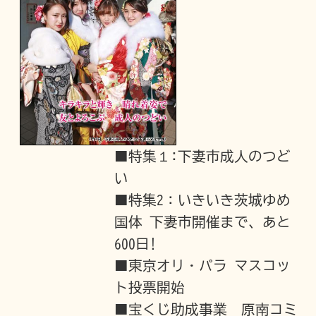
■特集１:下妻市成人のつど
い
■特集2：いきいき茨城ゆめ
国体 下妻市開催まで、あと
600日!
■東京オリ・パラ マスコッ
ト投票開始
■宝くじ助成事業 原南コミ