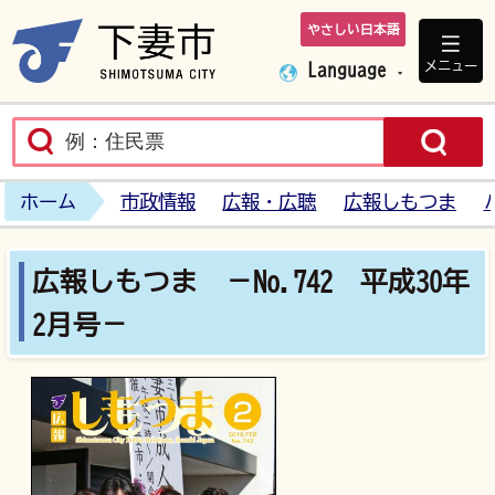
やさしい日本語
下妻市ホームペ
メニュー
Language
ホーム
市政情報
広報・広聴
広報しもつま
広報しもつま －No.742 平成30年
2月号－