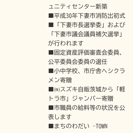
ュニティセンター新築
■平成30年下妻市消防出初式
■「下妻市長選挙委」および
「下妻市議会議員補欠選挙」
が行われます
■固定資産評価審査会委員、
公平委員会委員の選任
■小中学校、市庁舎へシクラ
メン寄贈
■㈱スズキ自販茨城から「軽
トラ市」ジャンバー寄贈
■市職員の給料等の状況を公
表します
■まちのわだい -TOWN