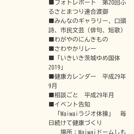
■フォトレポート 第20回ふ
るさとまつり連合渡御
■みんなのギャラリー、口頭
詩、市民文芸（俳句、短歌）
■わがやのにんきもの
■さわやかリレー
■「いきいき茨城ゆめ国体
2019」
■健康カレンダー 平成29年
9月
■相談ごと 平成29年月
■イベント告知
「Waiwaiラジオ体操」 毎
日続けて健康づくり
場所：Waiwaiドームしも