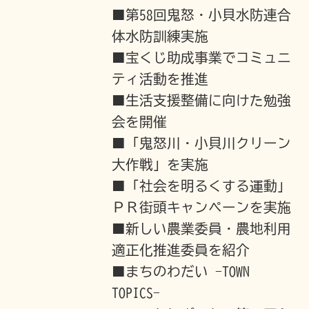
■第58回鬼怒・小貝水防連合
体水防訓練実施
■宝くじ助成事業でコミュニ
ティ活動を推進
■生活支援整備に向けた勉強
会を開催
■「鬼怒川・小貝川クリーン
大作戦」を実施
■「社会を明るくする運動」
ＰＲ街頭キャンペーンを実施
■新しい農業委員・農地利用
適正化推進委員を紹介
■まちのわだい -TOWN
TOPICS-