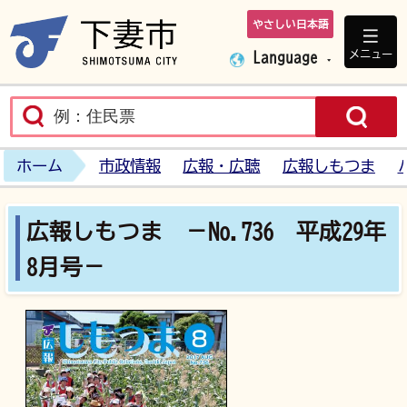
やさしい日本語
下妻市ホームペ
メニュー
Language
ホーム
市政情報
広報・広聴
広報しもつま
広報しもつま －No.736 平成29年
8月号－