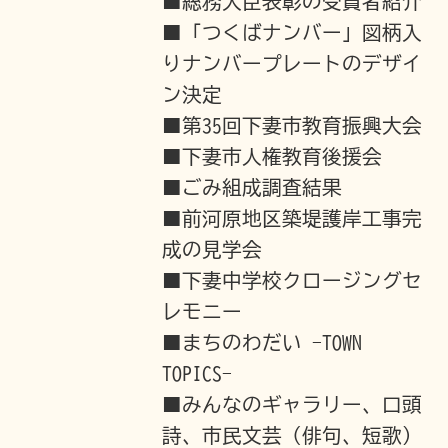
■総務大臣表彰の受賞者紹介
■「つくばナンバー」図柄入
りナンバープレートのデザイ
ン決定
■第35回下妻市教育振興大会
■下妻市人権教育後援会
■ごみ組成調査結果
■前河原地区築堤護岸工事完
成の見学会
■下妻中学校クロージングセ
レモニー
■まちのわだい -TOWN
TOPICS-
■みんなのギャラリー、口頭
詩、市民文芸（俳句、短歌）