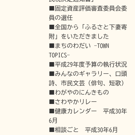
■固定資産評価審査委員会委
員の選任
■全国から「ふるさと下妻寄
附」をいただきました
■まちのわだい -TOWN
TOPICS-
■平成29年度予算の執行状況
■みんなのギャラリー、口頭
詩、市民文芸（俳句、短歌）
■わがやのにんきもの
■さわやかリレー
■健康カレンダー 平成30年
6月
■相談ごと 平成30年6月