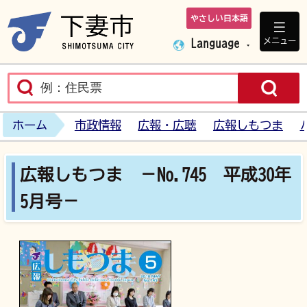
やさしい日本語
下妻市ホームペ
メニュー
Language
ホーム
市政情報
広報・広聴
広報しもつま
広報しもつま －No.745 平成30年
5月号－