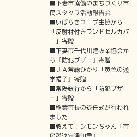
■下妻市協働のまちづくり市
民スタッフ活動報告会
■いばらきコープ生協から
「反射材付きランドセルカバ
ー」寄贈
■下妻市千代川建設業協会か
ら「防犯ブザー」寄贈
■ＪＡ常総ひかり「黄色の通
学帽子」寄贈
■常陽銀行から「防犯ブザ
ー」寄贈
■稲葉市長の退任式が行われ
ました
■教えて！シモンちゃん「市
民税決定通知書」