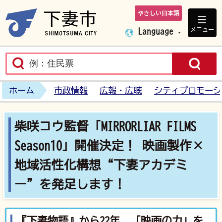
やさしい日本語
下妻市ホームペ
メニュー
Language
ホーム
市政情報
広報・広聴
シティプロモーシ
柴咲コウ監督「MIRRORLIAR FILMS
Season10」開催決定！ 映画製作×
地域活性化構想“下妻アカデミ
ー”を発足します！
『下妻物語』から22年、「映画の力」を