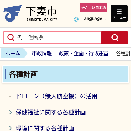
やさしい日本語
下妻市ホームペ
メニュー
Language
ホーム
市政情報
政策・企画・行政運営
各種計
各種計画
ドローン（無人航空機）の活用
保健福祉に関する各種計画
環境に関する各種計画