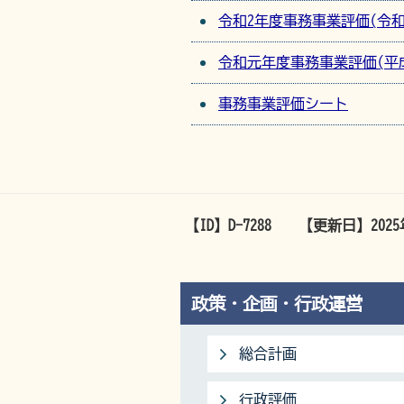
令和2年度事務事業評価(令
令和元年度事務事業評価(平
事務事業評価シート
【ID】
D-7288
【更新日】
202
政策・企画・行政運営
総合計画
行政評価