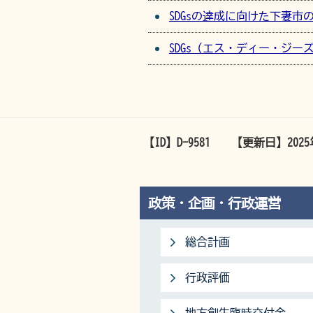
SDGsの達成に向けた下妻市
SDGs（エス・ディー・ジー
【ID】
D-9581
【更新日】
202
政策・企画・行政運営
総合計画
行政評価