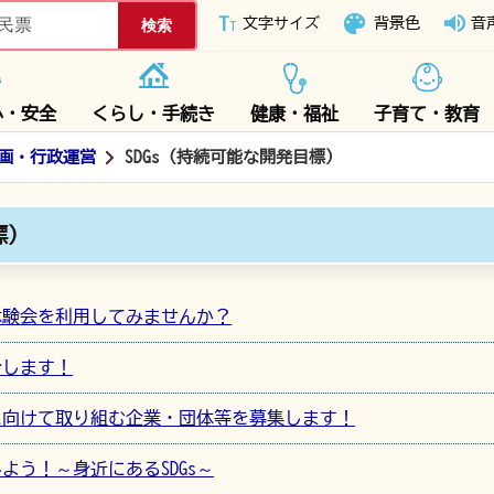
下妻市ホームページ
文字サイズ
背景色
音
心・安全
くらし・手続き
健康・福祉
子育て・教育
画・行政運営
SDGs（持続可能な開発目標）
標）
s」体験会を利用してみませんか？
介します！
成に向けて取り組む企業・団体等を募集します！
よう！～身近にあるSDGs～