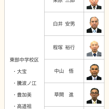
栗原 三郎
白井 安男
程塚 裕行
東部中学校区
中山 悟
・大宝
・騰波ノ江
草間 進
・豊加美
・高道祖