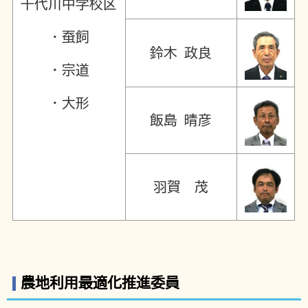
千代川中学校区
・蚕飼
鈴木 政良
・宗道
・大形
飯島 晴彦
羽賀 茂
農地利用最適化推進委員