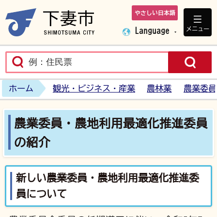
やさしい日本語
下妻市ホームペ
メニュー
Language
ホーム
観光・ビジネス・産業
農林業
農業委員
農業委員・農地利用最適化推進委員
の紹介
新しい農業委員・農地利用最適化推進委
員について