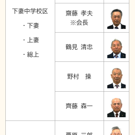
下妻中学校区
齋藤 孝夫
※会長
・下妻
・上妻
鶴見 清忠
・総上
野村 操
齊藤 森一