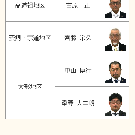
高道祖地区
吉原 正
蚕飼・宗道地区
齊藤 栄久
中山 博行
大形地区
添野 大二朗