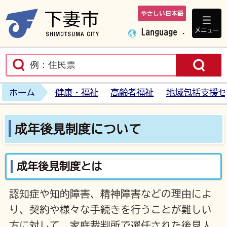
やさしい日本語
下妻市ホームペ
メニュー
Language
ホーム
健康・福祉
高齢者福祉
地域包括支援セ
成年後見制度について
成年後見制度とは
認知症や知的障害、精神障害などの理由によ
り、契約や様々な手続きを行うことが難しい
方に対して、家庭裁判所で選任された後見人