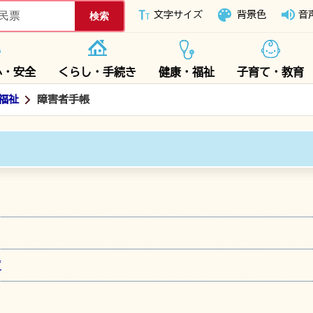
下妻市ホームページ
文字サイズ
背景色
音
心・安全
くらし・手続き
健康・福祉
子育て・教育
福祉
障害者手帳
度