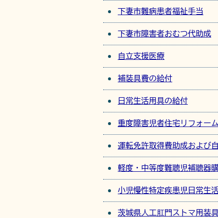
下妻市難病患者福祉手当
下妻市障害者おむつ代助成
自立支援医療
補装具費の給付
日常生活用具の給付
重度障害児者住宅リフォー
運転免許取得費助成および
軽度・中等度難聴児補聴器
小児慢性特定疾患児日常生
茨城県人工肛門ストマ用装