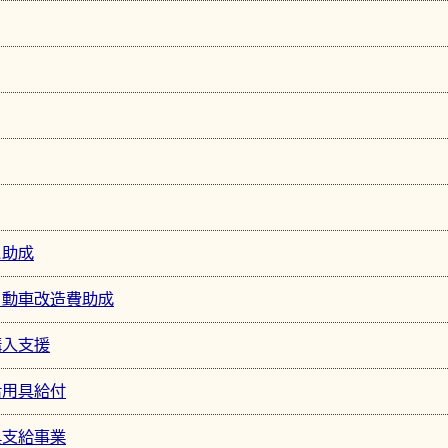
ム助成
自動車改造費助成
購入支援
活用具給付
具支給事業