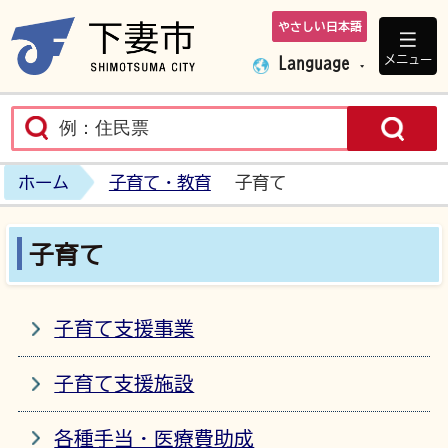
やさしい日本語
下妻市ホームペ
メニュー
Language
ホーム
子育て・教育
子育て
子育て
子育て支援事業
子育て支援施設
各種手当・医療費助成