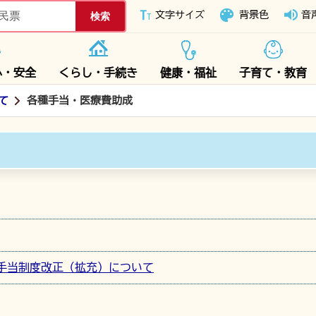
下妻市ホームページ
文字サイズ
背景色
音
心・安全
くらし・手続き
健康・福祉
子育て・教育
て
各種手当・医療費助成
児童手当制度改正（拡充）について