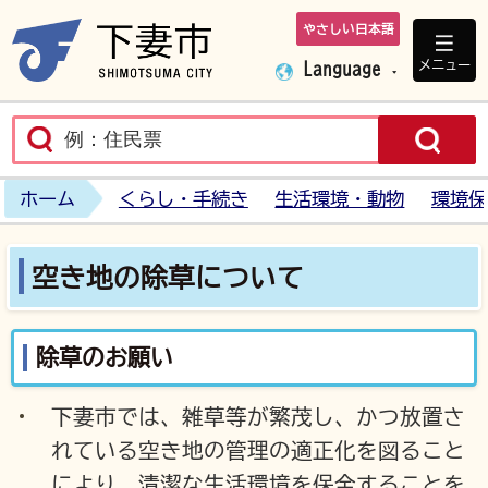
やさしい日本語
下妻市ホームペ
メニュー
Language
ホーム
くらし・手続き
生活環境・動物
環境保
空き地の除草について
除草のお願い
下妻市では、雑草等が繁茂し、かつ放置さ
れている
空き地
の管理の適正化を図ること
により、清潔な生活環境を保全することを