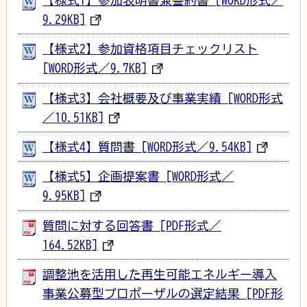
9.29KB]
【様式2】参加資格項目チェックリスト
[WORD形式／9.7KB]
【様式3】会社概要及び事業実績 [WORD形式
／10.51KB]
【様式4】質問書 [WORD形式／9.54KB]
【様式5】企画提案書 [WORD形式／
9.95KB]
質問に対する回答書 [PDF形式／
164.52KB]
調整池を活用した再生可能エネルギー導入
事業公募型プロポーザルの選定結果 [PDF形