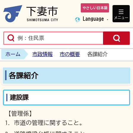
やさしい日本語
下妻市ホームペ
メニュー
Language
ホーム
市政情報
市の概要
各課紹介
各課紹介
建設課
【管理係】
市道の管理に関すること。