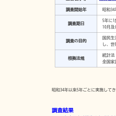
調査開始年
昭和34
5年に1
調査期日
10月及
国民生
調査の目的
し、世
統計法
根拠法規
全国家
昭和34年以来5年ごとに実施し
調査結果