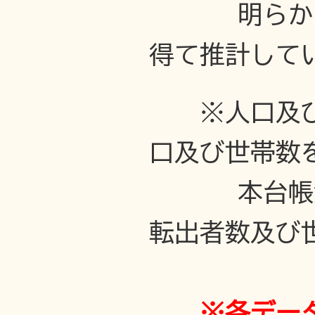
明らかにす
得て推計して
※人口及
口及び世帯数
本台帳法に
転出者数及び
※各デー