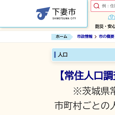
防災・安
ホーム
市政情報
市の概要
人口
【常住人口
※茨城県
市町村ごとの