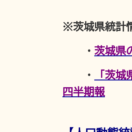
※茨城県統計
・
茨城県
・
「茨城
四半期報