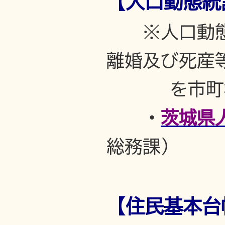
【人口動態統
※人口動
離婚及び死産等
を市町村・
・
茨城県
総務課）
【住民基本台