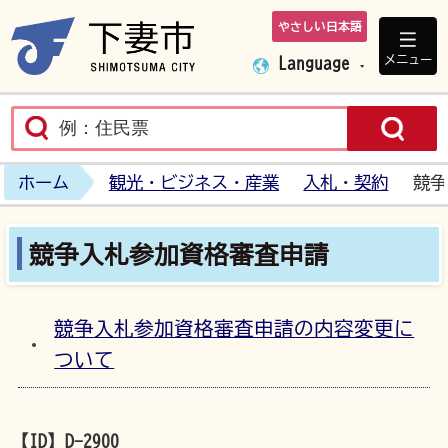
やさしい日本語
下妻市ホームペ
メニュー
Language
ホーム
観光・ビジネス・産業
入札・契約
競争
競争入札参加資格審査申請
競争入札参加資格審査申請の内容変更に
ついて
【ID】
D-2900