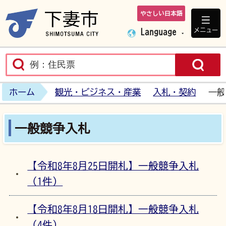
やさしい日本語
下妻市ホームペ
メニュー
Language
ホーム
観光・ビジネス・産業
入札・契約
一般
一般競争入札
【令和8年8月25日開札】一般競争入札
（1件）
【令和8年8月18日開札】一般競争入札
（4件）