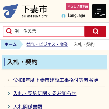
やさしい日本語
下妻市ホームペ
メニュー
Language
ホーム
観光・ビジネス・産業
入札・契約
入札・契約
令和8年度下妻市建設工事格付等級名簿
入札・契約に関するお知らせ
入札関係書類