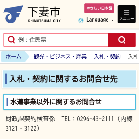
やさしい日本語
下妻市ホームペ
メニュー
Language
ホーム
観光・ビジネス・産業
入札・契約
入札
入札・契約に関するお問合せ先
水道事業以外に関するお問合せ
財政課契約検査係 TEL：0296-43-2111（内線
3121・3122）