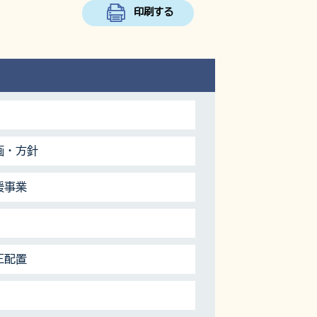
印刷する
画・方針
援事業
正配置