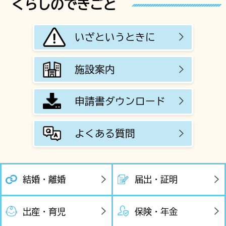
くらしのできごと
2026年8月3日
市政情報
New!
いざというときに
市有地売却（一般競争入札）
2026年8月2日
市政情報
施設案内
下妻市長選挙 開票速報（20時42分確
定）
申請書ダウンロード
2026年8月2日
市政情報
よくある質問
下妻市長選挙 投票速報（18時00分確
定）
結婚・離婚
届出・証明
出産・育児
保険・年金