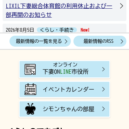
LIXIL下妻総合体育館の利用休止および一
部再開のお知らせ
2026年8月5日
くらし・手続き
New!
いばらき出会いサポートセンター「出張
最新情報の一覧を見る
最新情報のRSS
相談会」「出張登録会」のお知らせ
2026年8月5日
観光・ビジネス・産業
New!
オンライン
下妻ON
LINE
市役所
貸付希望農地一覧（令和8年8月1日更新）
2026年8月3日
くらし・手続き
New!
イベントカレンダー
外国人相談窓口を開設
シモンちゃんの部屋
2026年8月3日
くらし・手続き
New!
迷子動物の情報提供（令和8年8月3日更
新）