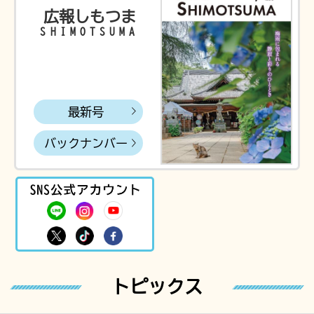
広報しもつま
SHIMOTSUMA
最新号
バックナンバー
SNS公式
下妻市 LINE
下妻市 Instagram
target="_blank"下妻市 You
下妻市 X
下妻市 TikTok
下妻市 Facebook
トピックス