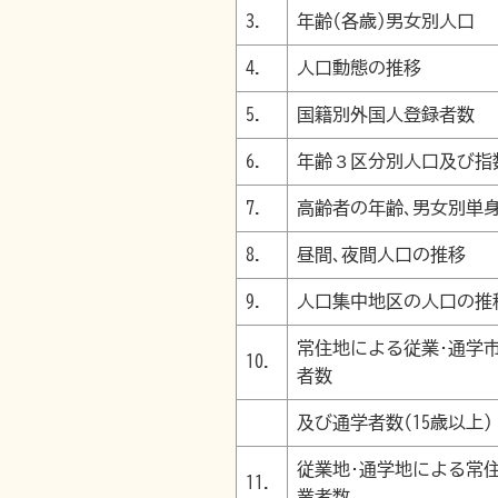
3.
年齢(各歳)男女別人口
4.
人口動態の推移
5.
国籍別外国人登録者数
6.
年齢３区分別人口及び
7.
高齢者の年齢､男女別単
8.
昼間､夜間人口の推移
9.
人口集中地区の人口の推
常住地による従業･通学
10.
者数
及び通学者数(15歳以上)
従業地･通学地による常
11.
業者数