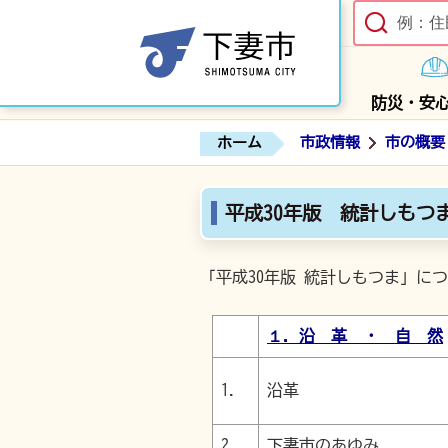
防災・安
ホーム
市政情報
市の概要
平成30年版 統計しもつ
「平成30年版 統計しもつま」に
１．沿 革 ・ 自 然
1.
沿革
2.
下妻市のあゆみ