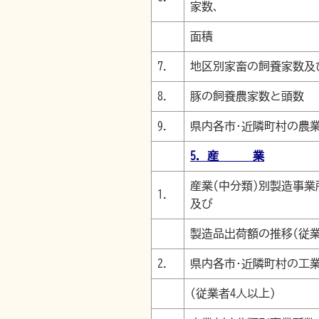
家数､
面積
7.
地区別家畜の飼養家数及
8.
豚の飼養農家数と頭数
9.
県内各市･近隣町村の農
5．産 業
産業(中分類)別製造事業
1.
及び
製造品出荷額の推移(従業
2.
県内各市･近隣町村の工
(従業者4人以上)