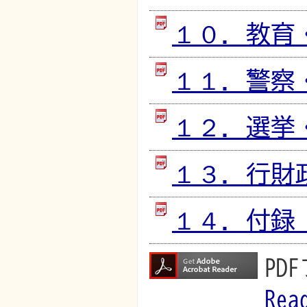
１０．教育・文
１１．警察・消
１２．選挙・議
１３．行財政 
１４．付録 [P
PD
Rea