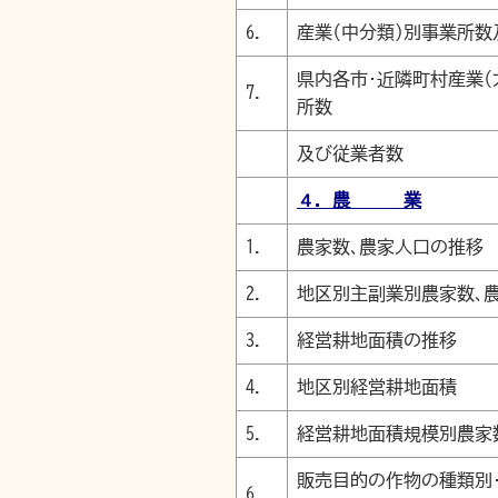
6.
産業(中分類)別事業所
県内各市･近隣町村産業(
7.
所数
及び従業者数
４．農 業
1.
農家数､農家人口の推移
2.
地区別主副業別農家数､
3.
経営耕地面積の推移
4.
地区別経営耕地面積
5.
経営耕地面積規模別農家
販売目的の作物の種類別
6.