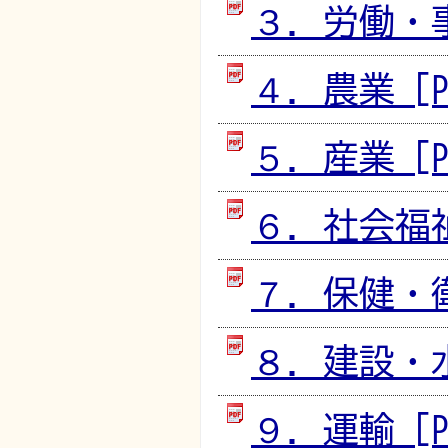
３．労働・事業
４．農業 [PD
５．産業 [PD
６．社会福祉 
７．保健・衛生
８．建設・水道
９．運輸 [PD