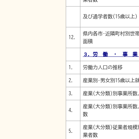
及び通学者数(15歳以上)
県内各市･近隣町村別世
12.
面積
３．労 働 ・ 事 業
1.
労働力人口の推移
2.
産業別･男女別15歳以上
3.
産業(大分類)別事業所数
産業(大分類)別事業所数
4.
数
産業(大分類)従業者規模
5.
業者数