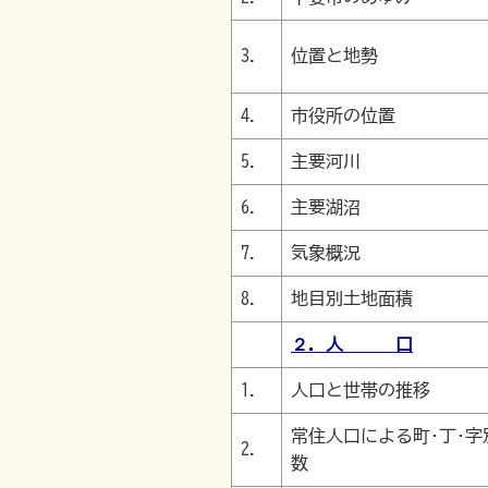
3.
位置と地勢
4.
市役所の位置
5.
主要河川
6.
主要湖沼
7.
気象概況
8.
地目別土地面積
２．人 口
1.
人口と世帯の推移
常住人口による町･丁･
2.
数