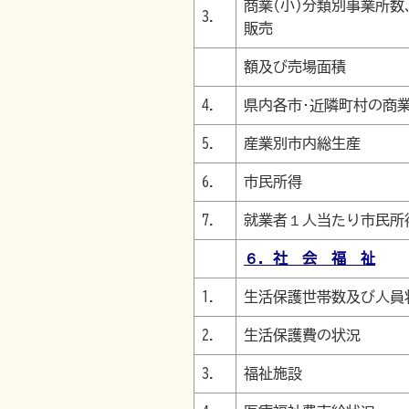
商業(小)分類別事業所数
3.
販売
額及び売場面積
4.
県内各市･近隣町村の商
5.
産業別市内総生産
6.
市民所得
7.
就業者１人当たり市民所
６．社 会 福 祉
1.
生活保護世帯数及び人員
2.
生活保護費の状況
3.
福祉施設