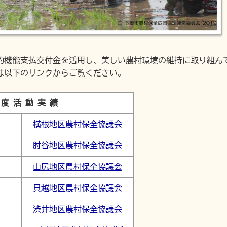
面的機能支払交付金を活用し、美しい農村環境の維持に取り組ん
は以下のリンクからご覧ください。
 度 活 動 実 績
横根地区農村保全協議会
肘谷地区農村保全協議会
山尻地区農村保全協議会
貝越地区農村保全協議会
渋井地区農村保全協議会