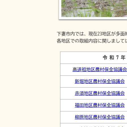
下妻市内では、現在23地区が多
各地区での取組内容に関しまして
令 和 7 年
高道祖地区農村保全協議会
新堀地区農村保全協議会
赤須地区農村保全協議会
福田地区農村保全協議会
柳原地区農村保全協議会