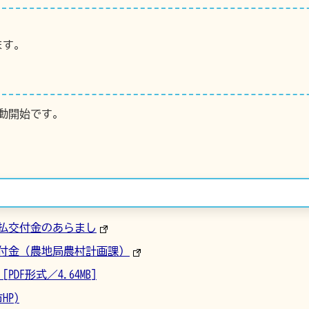
ます。
動開始です。
払交付金のあらまし
付金（農地局農村計画課）
DF形式／4.64MB]
P)