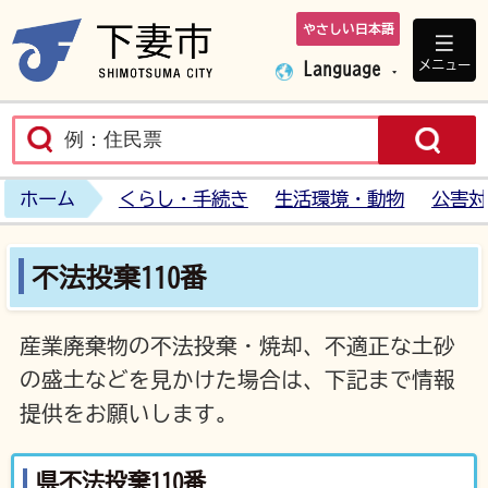
やさしい日本語
下妻市ホームペ
メニュー
Language
ホーム
くらし・手続き
生活環境・動物
公害対
不法投棄110番
産業廃棄物の不法投棄・焼却、不適正な土砂
の盛土などを見かけた場合は、下記まで情報
提供をお願いします。
県不法投棄110番