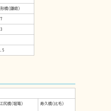
大形橋(鎌庭)
.7
.3
0.5
江尻橋(堀篭)
寿久橋(比毛)