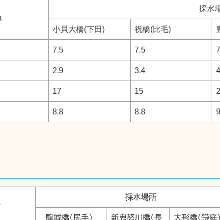
採水
準
小貝大橋(下田)
祝橋(比毛)
7.5
7.5
7
2.9
3.4
4
17
15
8.8
8.8
9
採水場所
基準
駒城橋(尻手)
新鬼怒川橋(長
大形橋(鎌