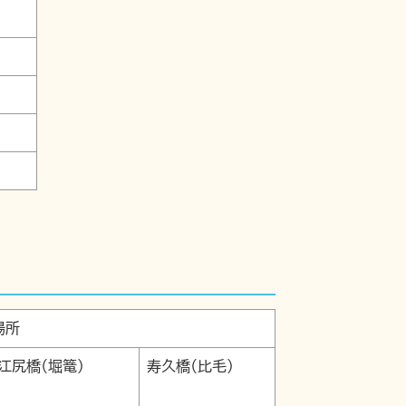
場所
江尻橋(堀篭)
寿久橋(比毛)