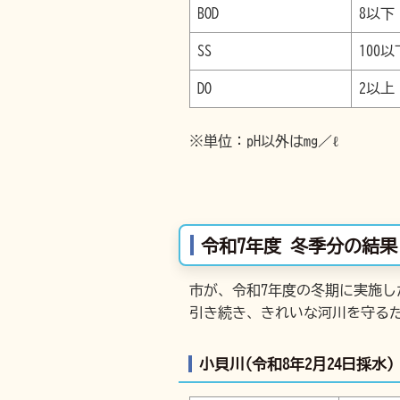
BOD
8以下
SS
100以
DO
2以上
※単位：pH以外はmg／ℓ
令和7年度 冬季分の結果
市が、令和7年度の冬期に実施
引き続き、きれいな河川を守る
小貝川(令和8年2月24日採水)