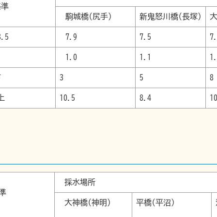
境基準
駒城橋(尻手)
新鬼怒川橋(長塚)
.5
7.9
7.5
7
1.0
1.1
1
下
3
5
8
上
10.5
8.4
1
採水場所
境基準
大神橋(神明)
平橋(平沼)