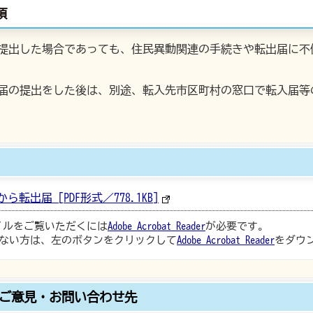
項
提出した場合であっても、住民異動関連の手続きや転出届に不
届の提出をした後は、別途、転入先市区町村の窓口で転入届等
出届 [PDF形式／778.1KB]
ァイルをご覧いただくには
Adobe Acrobat Reader
が必要です。
ない方は、左のボタンをクリックして
Adobe Acrobat Reader
をダウ
ご意見・お問い合わせ先