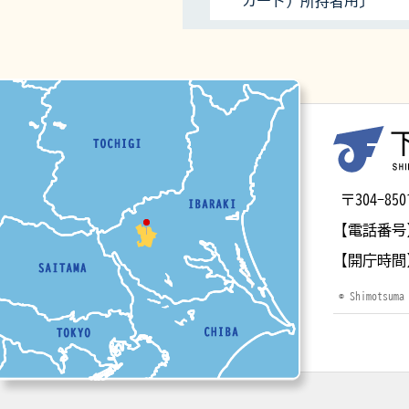
カード）所持者用〕
マップ
〒304-
【電話番号
【開庁時間
© Shimotsuma